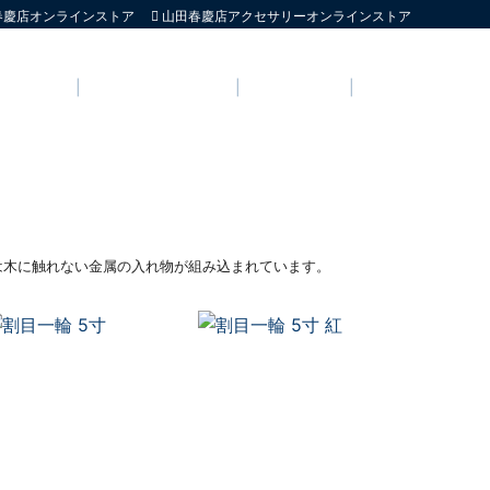
春慶店オンラインストア
山田春慶店アクセサリーオンラインストア
店舗情報
よくいただくご質問
お問い合わせ
English
は木に触れない金属の入れ物が組み込まれています。