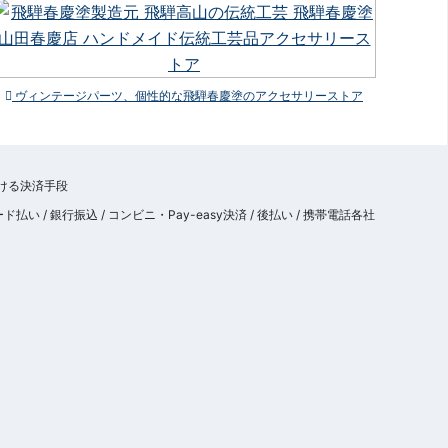
ヴィンテージパーツ、個性的な飛騨春慶塗のアクセサリーストア
 / 銀行振込 / コンビニ・Pay-easy決済 / 後払い / 携帯電話各社