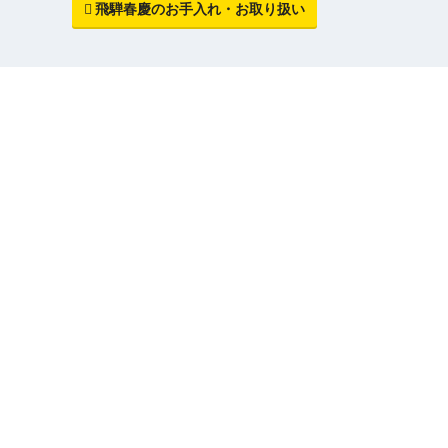
飛騨春慶のお手入れ・お取り扱い
トップページ
飛騨春慶について
会社概要
飛騨春慶の由来
特定商取引法に基づく表示
当店のこだわり
伝統的工芸品と手ぬり
オンラインストア
飛騨春慶の使用材木
アクセサリーストア
お手入れ・お取り扱
Facebook
よくいただくご質問
Instagram (飛騨春慶のある生活)
Instagram (アクセサリー)