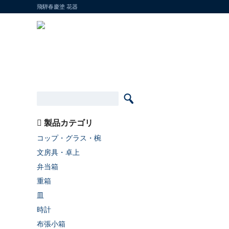
飛騨春慶塗 花器
製品カテゴリ
コップ・グラス・椀
文房具・卓上
弁当箱
重箱
皿
時計
布張小箱