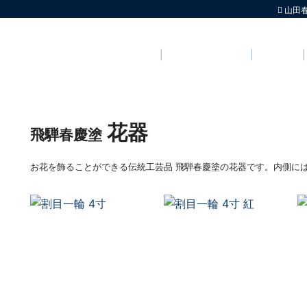
山田
トップページ
飛騨春慶について
製品情報
花器
飛騨春慶塗
お花を飾ることができる伝統工芸品 飛騨春慶塗の花器です。内側に