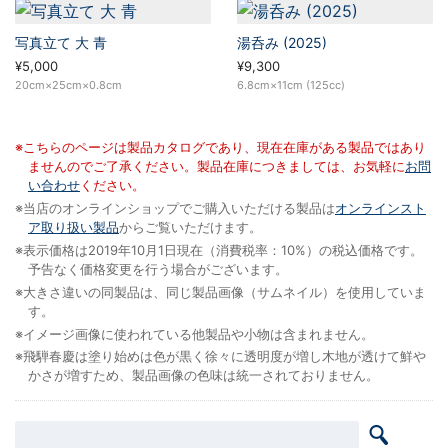
写真立て 大 青
湯呑み (2025)
¥5,000
¥9,300
20cm×25cm×0.8cm
6.8cm×11cm (125cc)
※こちらのページは製品カタログであり、現在在庫がある製品ではあり
ませんのでご了承ください。製品在庫につきましては、お気軽に
お問
い合わせ
ください。
※当店のオンラインショップでご購入いただける製品は
オンラインスト
ア取り扱い製品
からご覧いただけます。
※表示価格は2019年10月1日現在（消費税率：10%）の税込価格です。
予告なく価格変更を行う場合がございます。
※大きさ違いの同製品は、同じ製品画像（サムネイル）を使用していま
す。
※イメージ画像に使われている他製品や小物は含まれません。
※飛騨春慶は塗り始めは色が黒く徐々に透明度が増し木地が透けて鮮や
かさが増すため、製品画像の色味は統一されておりません。