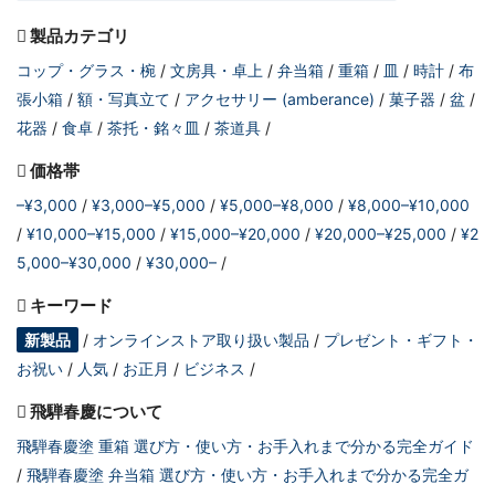
製品カテゴリ
コップ・グラス・椀
文房具・卓上
弁当箱
重箱
皿
時計
布
張小箱
額・写真立て
アクセサリー (amberance)
菓子器
盆
花器
食卓
茶托・銘々皿
茶道具
価格帯
–¥3,000
¥3,000–¥5,000
¥5,000–¥8,000
¥8,000–¥10,000
¥10,000–¥15,000
¥15,000–¥20,000
¥20,000–¥25,000
¥2
5,000–¥30,000
¥30,000–
キーワード
新製品
オンラインストア取り扱い製品
プレゼント・ギフト・
お祝い
人気
お正月
ビジネス
飛騨春慶について
飛騨春慶塗 重箱 選び方・使い方・お手入れまで分かる完全ガイド
飛騨春慶塗 弁当箱 選び方・使い方・お手入れまで分かる完全ガ