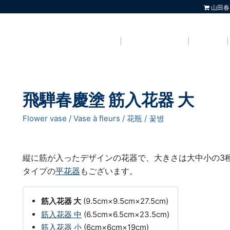
山田春
トップページ
飛騨春慶について
製品情報
飛騨春慶塗 筋入花器 大
Flower vase / Vase à fleurs / 花瓶 / 꽃병
縦に筋が入ったデザインの花器で、大きさは大中小の3
タイプの
平花器
もございます。
筋入花器 大
(9.5cm×9.5cm×27.5cm)
筋入花器 中
(6.5cm×6.5cm×23.5cm)
筋入花器 小
(6cm×6cm×19cm)