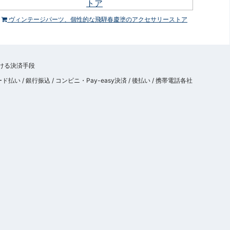
ヴィンテージパーツ、個性的な飛騨春慶塗のアクセサリーストア
 / 銀行振込 / コンビニ・Pay-easy決済 / 後払い / 携帯電話各社