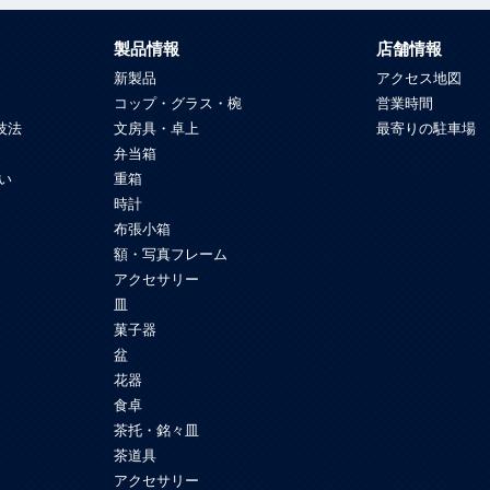
製品情報
店舗情報
新製品
アクセス地図
コップ・グラス・椀
営業時間
技法
文房具・卓上
最寄りの駐車場
弁当箱
い
重箱
時計
布張小箱
額・写真フレーム
アクセサリー
皿
菓子器
盆
花器
食卓
茶托・銘々皿
茶道具
アクセサリー