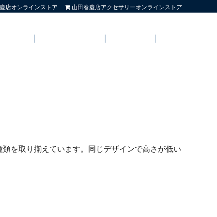
慶店オンラインストア
山田春慶店アクセサリーオンラインストア
店舗情報
よくいただくご質問
お問い合わせ
English
種類を取り揃えています。同じデザインで高さが低い