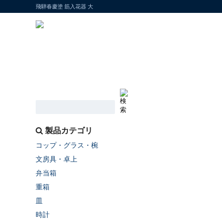
飛騨春慶塗 筋入花器 大
製品カテゴリ
コップ・グラス・椀
文房具・卓上
弁当箱
重箱
皿
時計