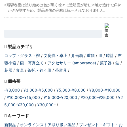
※飛騨春慶は塗り始めは色が黒く徐々に透明度が増し木地が透けて鮮や
かさが増すため、製品画像の色味は統一されておりません。
製品カテゴリ
コップ・グラス・椀
文房具・卓上
弁当箱
重箱
皿
時計
布
張小箱
額・写真立て
アクセサリー (amberance)
菓子器
盆
花器
食卓
茶托・銘々皿
茶道具
価格帯
–¥3,000
¥3,000–¥5,000
¥5,000–¥8,000
¥8,000–¥10,000
¥10,000–¥15,000
¥15,000–¥20,000
¥20,000–¥25,000
¥2
5,000–¥30,000
¥30,000–
キーワード
新製品
オンラインストア取り扱い製品
プレゼント・ギフト・お