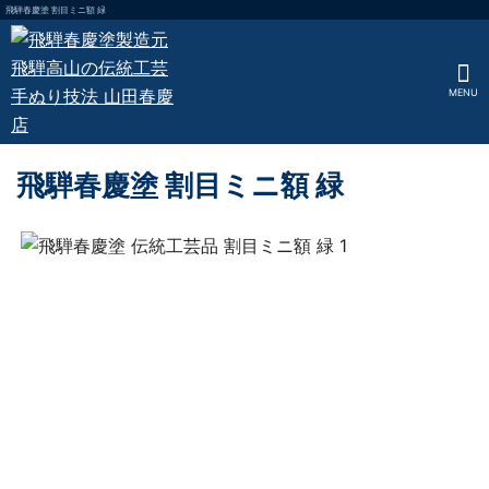
飛騨春慶塗 割目ミニ額 緑
MENU
飛騨春慶塗 割目ミニ額 緑