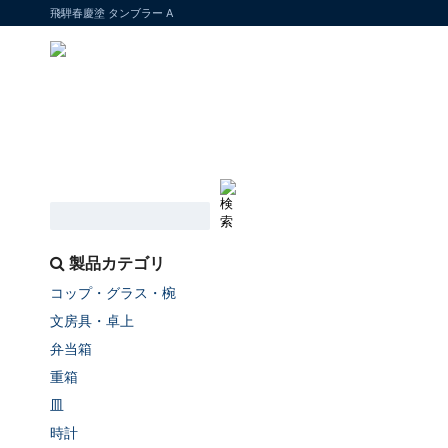
飛騨春慶塗 タンブラー A
製品カテゴリ
コップ・グラス・椀
文房具・卓上
弁当箱
重箱
皿
時計