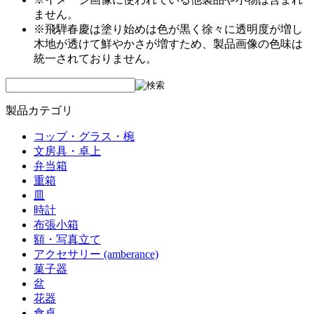
ません。
※飛騨春慶は塗り始めは色が黒く徐々に透明度が増し
木地が透けて鮮やかさが増すため、製品画像の色味は
統一されておりません。
製品カテゴリ
コップ・グラス・椀
文房具・卓上
弁当箱
重箱
皿
時計
布張小箱
額・写真立て
アクセサリー (amberance)
菓子器
盆
花器
食卓