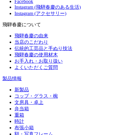
Facebook
Instagram (飛騨春慶のある生活)
Instagram (アクセサリー)
飛騨春慶について
飛騨春慶の由来
当店のこだわり
伝統的工芸品と手ぬり技法
飛騨春慶の使用材木
お手入れ・お取り扱い
よくいただくご質問
製品情報
新製品
コップ・グラス・椀
文房具・卓上
弁当箱
重箱
時計
布張小箱
額・写真フレーム