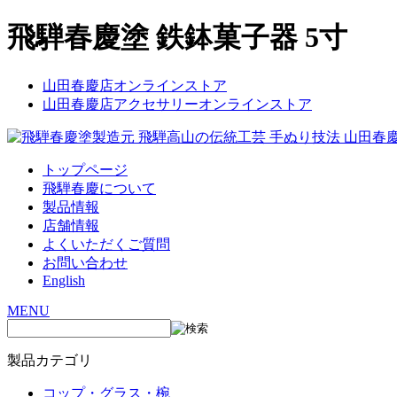
飛騨春慶塗 鉄鉢菓子器 5寸
山田春慶店オンラインストア
山田春慶店アクセサリーオンラインストア
トップページ
飛騨春慶について
製品情報
店舗情報
よくいただくご質問
お問い合わせ
English
MENU
製品カテゴリ
コップ・グラス・椀