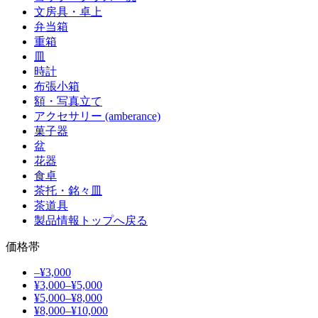
文房具・卓上
弁当箱
重箱
皿
時計
布張小箱
額・写真立て
アクセサリー (amberance)
菓子器
盆
花器
食卓
茶托・銘々皿
茶道具
製品情報トップへ戻る
価格帯
–¥3,000
¥3,000–¥5,000
¥5,000–¥8,000
¥8,000–¥10,000