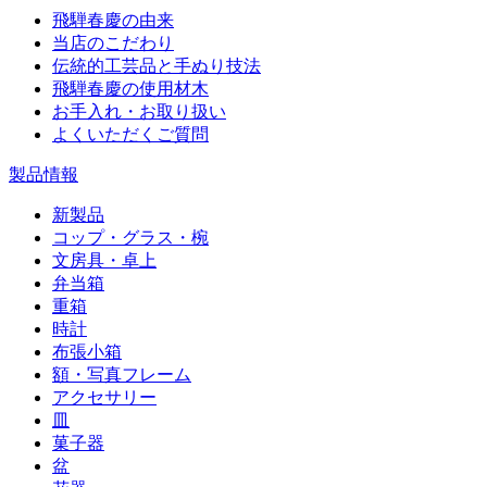
飛騨春慶の由来
当店のこだわり
伝統的工芸品と手ぬり技法
飛騨春慶の使用材木
お手入れ・お取り扱い
よくいただくご質問
製品情報
新製品
コップ・グラス・椀
文房具・卓上
弁当箱
重箱
時計
布張小箱
額・写真フレーム
アクセサリー
皿
菓子器
盆