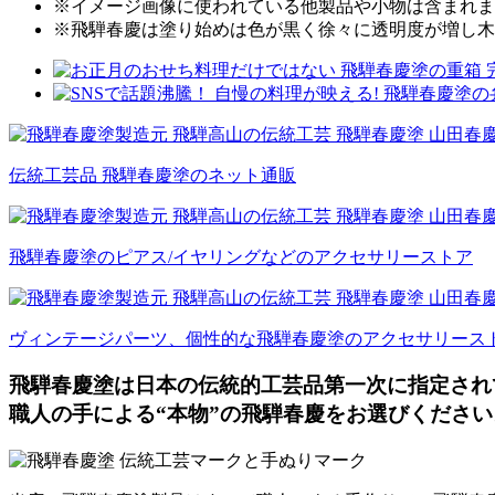
※イメージ画像に使われている他製品や小物は含まれま
※飛騨春慶は塗り始めは色が黒く徐々に透明度が増し木
伝統工芸品 飛騨春慶塗のネット通販
飛騨春慶塗のピアス/イヤリングなどのアクセサリーストア
ヴィンテージパーツ、個性的な飛騨春慶塗のアクセサリース
飛騨春慶塗は日本の伝統的工芸品第一次に指定され
職人の手による“本物”の飛騨春慶をお選びください