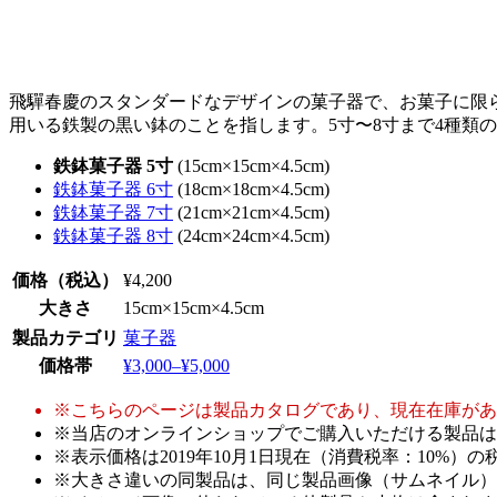
飛驒春慶のスタンダードなデザインの菓子器で、お菓子に限
用いる鉄製の黒い鉢のことを指します。5寸〜8寸まで4種類
鉄鉢菓子器 5寸
(15cm×15cm×4.5cm)
鉄鉢菓子器 6寸
(18cm×18cm×4.5cm)
鉄鉢菓子器 7寸
(21cm×21cm×4.5cm)
鉄鉢菓子器 8寸
(24cm×24cm×4.5cm)
価格
（税込）
¥4,200
大きさ
15cm×15cm×4.5cm
製品カテゴリ
菓子器
価格帯
¥3,000–¥5,000
※こちらのページは製品カタログであり、現在在庫があ
※当店のオンラインショップでご購入いただける製品は
※表示価格は2019年10月1日現在（消費税率：10%
※大きさ違いの同製品は、同じ製品画像（サムネイル）