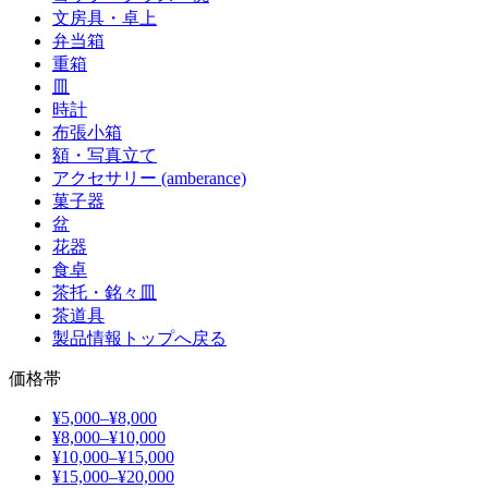
文房具・卓上
弁当箱
重箱
皿
時計
布張小箱
額・写真立て
アクセサリー (amberance)
菓子器
盆
花器
食卓
茶托・銘々皿
茶道具
製品情報トップへ戻る
価格帯
¥5,000–¥8,000
¥8,000–¥10,000
¥10,000–¥15,000
¥15,000–¥20,000