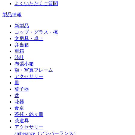
よくいただくご質問
製品情報
新製品
コップ・グラス・椀
文房具・卓上
弁当箱
重箱
時計
布張小箱
額・写真フレーム
アクセサリー
皿
菓子器
盆
花器
食卓
茶托・銘々皿
茶道具
アクセサリー
amberance（アンバーランス）