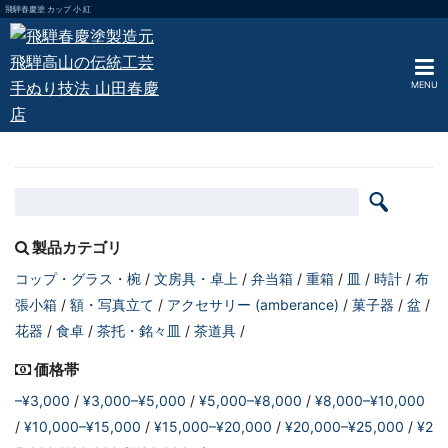
飛騨春慶塗 カップ 小 紅
MENU
製品カテゴリ
コップ・グラス・椀
文房具・卓上
弁当箱
重箱
皿
時計
布
張小箱
額・写真立て
アクセサリー (amberance)
菓子器
盆
花器
食卓
茶托・銘々皿
茶道具
価格帯
–¥3,000
¥3,000–¥5,000
¥5,000–¥8,000
¥8,000–¥10,000
¥10,000–¥15,000
¥15,000–¥20,000
¥20,000–¥25,000
¥2