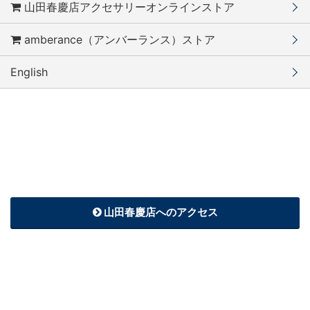
山田春慶店アクセサリーオンラインストア
amberance（アンバーランス）ストア
English
有限会社 山田春慶店
506-0851 岐阜県高山市大新町1丁目111番地 Tel. 0577-32-0396 / Fax. 057
7-32-0424
営業日時：10:00–17:00 （冬期 10:00–16:30） 定休日：日曜・不定休あり
※専用駐車場はありませんので、
最寄りの市営駐車場等
をご利用ください。
山田春慶店へのアクセス