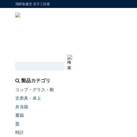
飛騨春慶塗 長手三段重
製品カテゴリ
コップ・グラス・椀
文房具・卓上
弁当箱
重箱
皿
時計