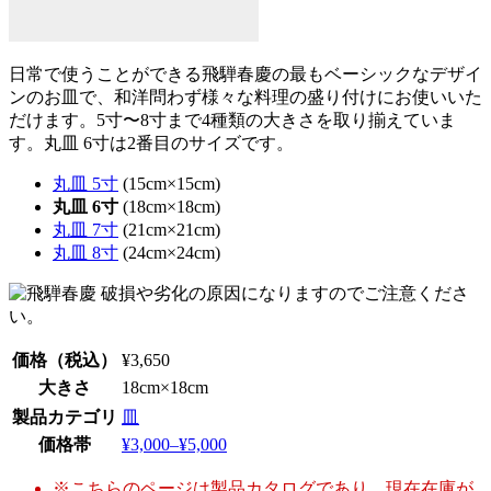
日常で使うことができる飛騨春慶の最もベーシックなデザイ
ンのお皿で、和洋問わず様々な料理の盛り付けにお使いいた
だけます。5寸〜8寸まで4種類の大きさを取り揃えていま
す。丸皿 6寸は2番目のサイズです。
丸皿 5寸
(15cm×15cm)
丸皿 6寸
(18cm×18cm)
丸皿 7寸
(21cm×21cm)
丸皿 8寸
(24cm×24cm)
価格
（税込）
¥3,650
大きさ
18cm×18cm
製品カテゴリ
皿
価格帯
¥3,000–¥5,000
※こちらのページは製品カタログであり、現在在庫が