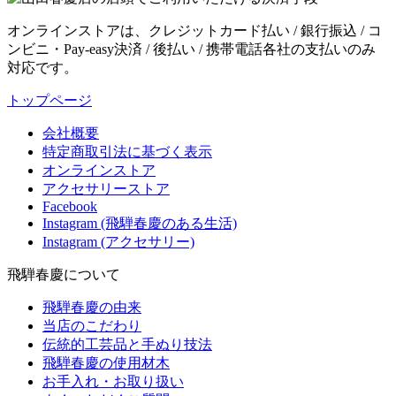
オンラインストアは、クレジットカード払い / 銀行振込 / コ
ンビニ・Pay-easy決済 / 後払い / 携帯電話各社の支払いのみ
対応です。
トップページ
会社概要
特定商取引法に基づく表示
オンラインストア
アクセサリーストア
Facebook
Instagram (飛騨春慶のある生活)
Instagram (アクセサリー)
飛騨春慶について
飛騨春慶の由来
当店のこだわり
伝統的工芸品と手ぬり技法
飛騨春慶の使用材木
お手入れ・お取り扱い