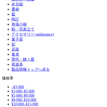
弁当箱
重箱
皿
時計
布張小箱
額・写真立て
アクセサリー (amberance)
菓子器
盆
花器
食卓
茶托・銘々皿
茶道具
製品情報トップへ戻る
価格帯
–¥3,000
¥3,000–¥5,000
¥5,000–¥8,000
¥8,000–¥10,000
¥10,000–¥15,000