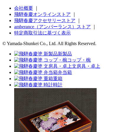
会社概要
｜
飛騨春慶オンラインストア
｜
飛騨春慶アクセサリーストア
｜
amberance（アンバーランス）ストア
｜
特定商取引法に基づく表示
© Yamada-Shunkei Co., Ltd. All Rights Reserved.
新製品
コップ・椀
文房具・卓上
弁当箱
重箱
時計