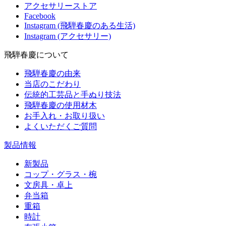
アクセサリーストア
Facebook
Instagram (飛騨春慶のある生活)
Instagram (アクセサリー)
飛騨春慶について
飛騨春慶の由来
当店のこだわり
伝統的工芸品と手ぬり技法
飛騨春慶の使用材木
お手入れ・お取り扱い
よくいただくご質問
製品情報
新製品
コップ・グラス・椀
文房具・卓上
弁当箱
重箱
時計