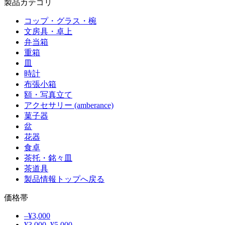
製品カテゴリ
コップ・グラス・椀
文房具・卓上
弁当箱
重箱
皿
時計
布張小箱
額・写真立て
アクセサリー (amberance)
菓子器
盆
花器
食卓
茶托・銘々皿
茶道具
製品情報トップへ戻る
価格帯
–¥3,000
¥3,000–¥5,000