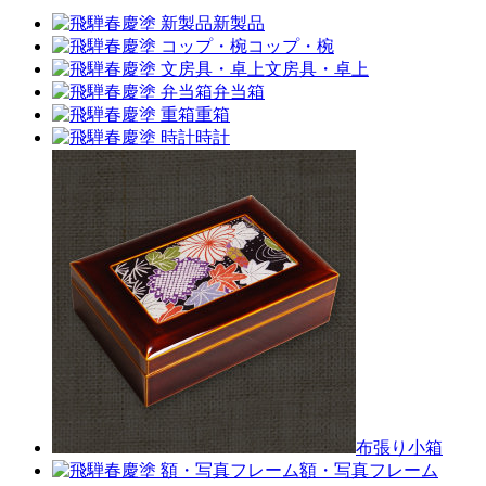
新製品
コップ・椀
文房具・卓上
弁当箱
重箱
時計
布張り小箱
額・写真フレーム