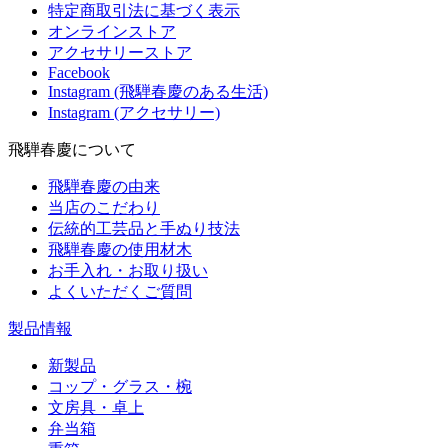
特定商取引法に基づく表示
オンラインストア
アクセサリーストア
Facebook
Instagram (飛騨春慶のある生活)
Instagram (アクセサリー)
飛騨春慶について
飛騨春慶の由来
当店のこだわり
伝統的工芸品と手ぬり技法
飛騨春慶の使用材木
お手入れ・お取り扱い
よくいただくご質問
製品情報
新製品
コップ・グラス・椀
文房具・卓上
弁当箱