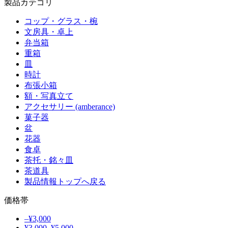
製品カテゴリ
コップ・グラス・椀
文房具・卓上
弁当箱
重箱
皿
時計
布張小箱
額・写真立て
アクセサリー (amberance)
菓子器
盆
花器
食卓
茶托・銘々皿
茶道具
製品情報トップへ戻る
価格帯
–¥3,000
¥3,000–¥5,000