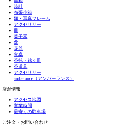
重箱
時計
布張小箱
額・写真フレーム
アクセサリー
皿
菓子器
盆
花器
食卓
茶托・銘々皿
茶道具
アクセサリー
amberance（アンバーランス）
店舗情報
アクセス地図
営業時間
最寄りの駐車場
ご注文・お問い合わせ