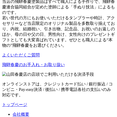
当店の飛騨春慶塗製品はすべて職人による手作りで、飛騨春
慶連合協同組合が定めた塗師による「手ぬり技法」によるも
のです。
若い世代の方にもお使いいただけるタンブラーや時計、アク
セサリーなど当店限定のオリジナル製品を多数取り揃えてお
り、内祝、結婚祝い、引き出物、記念品、お祝いのお返しの
ほか、母の日や父の日、男性向け、女性向けのプレゼントギ
フトとしても大変喜ばれています。ぜひとも職人による“本
物の”飛騨春慶をお選びください。
よくいただくご質問
飛騨春慶のお手入れ・お取り扱い
オンラインストアは、クレジットカード払い / 銀行振込 / コ
ンビニ・Pay-easy決済 / 後払い / 携帯電話各社の支払いのみ
対応です。
トップページ
会社概要