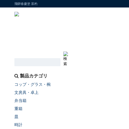
飛騨春慶塗 茶杓
製品カテゴリ
コップ・グラス・椀
文房具・卓上
弁当箱
重箱
皿
時計