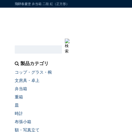
飛騨春慶塗 弁当箱 二段 紅（正方形）
製品カテゴリ
コップ・グラス・椀
文房具・卓上
弁当箱
重箱
皿
時計
布張小箱
額・写真立て