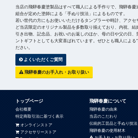
当店の飛騨春慶塗製品はすべて職人による手作りで、飛騨春慶
組合が定めた塗師による「手ぬり技法」によるものです。
若い世代の方にもお使いいただけるタンブラーや時計、アクセ
ど当店限定のオリジナル製品を多数取り揃えており、内祝、結
引き出物、記念品、お祝いのお返しのほか、母の日や父の日、
ントギフトとしても大変喜ばれています。ぜひとも職人による“
ださい。
よくいただくご質問
飛騨春慶のお手入れ・お取り扱い
トップページ
飛騨春慶について
会社概要
飛騨春慶の由来
特定商取引法に基づく表示
当店のこだわり
伝統的工芸品と手ぬり技法
オンラインストア
飛騨春慶の使用材木
アクセサリーストア
お手入れ・お取り扱い