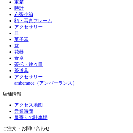
重箱
時計
布張小箱
額・写真フレーム
アクセサリー
皿
菓子器
盆
花器
食卓
茶托・銘々皿
茶道具
アクセサリー
amberance（アンバーランス）
店舗情報
アクセス地図
営業時間
最寄りの駐車場
ご注文・お問い合わせ