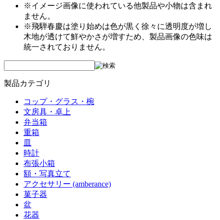
※イメージ画像に使われている他製品や小物は含まれ
ません。
※飛騨春慶は塗り始めは色が黒く徐々に透明度が増し
木地が透けて鮮やかさが増すため、製品画像の色味は
統一されておりません。
製品カテゴリ
コップ・グラス・椀
文房具・卓上
弁当箱
重箱
皿
時計
布張小箱
額・写真立て
アクセサリー (amberance)
菓子器
盆
花器