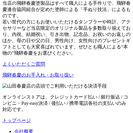
当店の飛騨春慶塗製品はすべて職人による手作りで、飛騨春
慶連合協同組合が定めた塗師による「手ぬり技法」によるも
のです。
若い世代の方にもお使いいただけるタンブラーや時計、アク
セサリーなど当店限定のオリジナル製品を多数取り揃えてお
り、内祝、結婚祝い、引き出物、記念品、お祝いのお返しの
ほか、母の日や父の日、男性向け、女性向けのプレゼントギ
フトとしても大変喜ばれています。ぜひとも職人による“本
物の”飛騨春慶をお選びください。
よくいただくご質問
飛騨春慶のお手入れ・お取り扱い
オンラインストアは、クレジットカード払い / 銀行振込 / コ
ンビニ・Pay-easy決済 / 後払い / 携帯電話各社の支払いのみ
対応です。
トップページ
会社概要