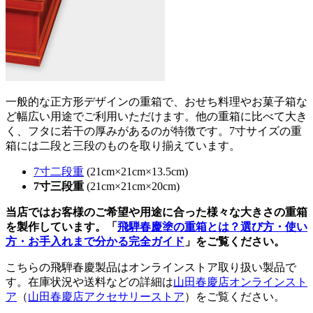
一般的な正方形デザインの重箱で、おせち料理やお菓子箱な
ど幅広い用途でご利用いただけます。他の重箱に比べて大き
く、フタに若干の厚みがあるのが特徴です。7寸サイズの重
箱には二段と三段のものを取り揃えています。
7寸二段重
(21cm×21cm×13.5cm)
7寸三段重
(21cm×21cm×20cm)
当店ではお客様のご希望や用途に合った様々な大きさの重箱
を製作しています。「
飛騨春慶塗の重箱とは？選び方・使い
方・お手入れまで分かる完全ガイド
」をご覧ください。
こちらの飛騨春慶製品はオンラインストア取り扱い製品で
す。在庫状況や送料などの詳細は
山田春慶店オンラインスト
ア
（
山田春慶店アクセサリーストア
）をご覧ください。