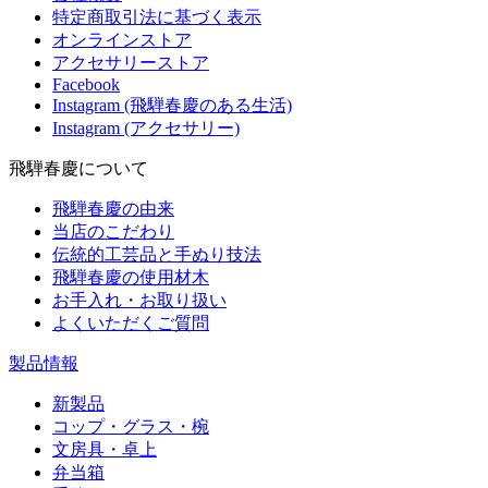
特定商取引法に基づく表示
オンラインストア
アクセサリーストア
Facebook
Instagram (飛騨春慶のある生活)
Instagram (アクセサリー)
飛騨春慶について
飛騨春慶の由来
当店のこだわり
伝統的工芸品と手ぬり技法
飛騨春慶の使用材木
お手入れ・お取り扱い
よくいただくご質問
製品情報
新製品
コップ・グラス・椀
文房具・卓上
弁当箱